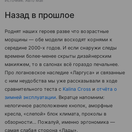
Источник:
Авто Mail
Назад в прошлое
Роднят наших героев разве что возрастные
морщины — обе модели восходят корнями к
середине 2000-х годов. И если снаружи следы
времени более-менее скрыты дизайнерским
макияжем, то в салонах всё гораздо печальнее.
Про логановское наследие «Ларгуса» и связанные
с ним неудобства мы уже рассказывали в ходе
сравнительного теста с
Kalina Cross
и
отчёта о
зимней эксплуатации
. Вкратце напомним:
нелогичное расположение кнопок, аморфные
кресла, «слепой» блок климата, проколы в
обзорности... Пожалуй, именно эргономика —
самая слабая сторона «Лады».