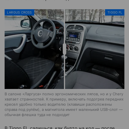
LARGUS CROSS
TIGGO FL
В салоне «Ларгуса» полно эргономических ляпов, но и у Chery
хватает странностей. К примеру, включать подогрев передних
кресел удобно только водителю (клавиши расположены
справа под рулём), а магнитола имеет маленький USB-слот —
обычная флешка туда не подходит
В Tiggo FL садишься, как будто на кол — после