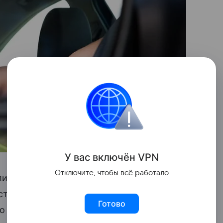
У вас включ
ён
V
P
N
Отключите, чтобы всё работало
ишь за пару дней до того.
траны пришел к выводу, что до
Готово
го владельцу транспортного средства для