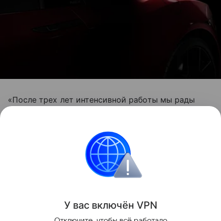
«После трех лет интенсивной работы мы рады
представить следующее поколение Acura NSX. Мы
разработали суперкар, который заставляет по-
новому взглянуть на единение человека и
автомобиля», - добавил главный инженер и глава
проекта NSX Тед Клаус.
Будущее
Детройт 2015
У вас включ
ён
V
P
N
Отключите, чтобы всё работало