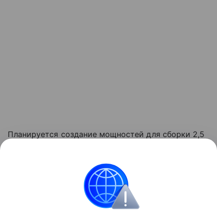
Планируется создание мощностей для сборки 2,5
тыс. автомобилей ежегодно, рынок сбыта —
Беларусь. Шильдик «Made in Belarus» получат
четыре модели Peugeot (
седан
среднего класса
301, седан бизнес-класса 508,
кроссовер
3008 и
многоцелевой фургон Partner) и две модели
Citroen (седан среднего класса C-Elysée и