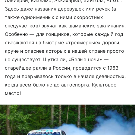
Лавиярви, Кааламо, Аккахарью, Хийтола, Алхо...
Здесь даже названия деревушек или речек (а
также одноименных с ними скоростных
спецучастков) звучат как шаманские заклинания.
Особенно — для гонщиков, которые каждый год
съезжаются на быстрые «трехмерные» дороги,
круче и опаснее которых в нашей стране просто
не существует. Шутка ли, «Белые ночи» —
старейшее ралли в России, проводится с 1963
года и прерывалось только в начале девяностых,
когда всем было не до автоспорта. Культовое
место!