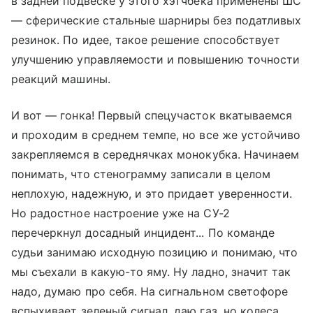
в задней подвеске у этого хэтчбека применены ШС
— сферические стальные шарниры без податливых
резинок. По идее, такое решение способствует
улучшению управляемости и повышению точности
реакций машины.
И вот — гонка! Первый спецучасток вкатываемся
и проходим в среднем темпе, но все же устойчиво
закрепляемся в середнячках монокубка. Начинаем
понимать, что стенограмму записали в целом
неплохую, надежную, и это придает уверенности.
Но радостное настроение уже на СУ-2
перечеркнул досадный инцидент... По команде
судьи занимаю исходную позицию и понимаю, что
мы съехали в какую-то яму. Ну ладно, значит так
надо, думаю про себя. На сигнальном светофоре
вспыхивает зеленый сигнал, даю газ, но колеса