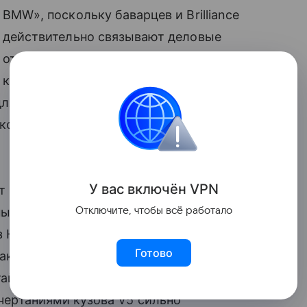
BMW», поскольку баварцев и Brilliance
действительно связывают деловые
отношения: в 2003 году немцы и
китайцы создали совместное
для Поднебесной. Однако технически
какого отношения к немецким
У вас включ
ён
V
P
N
т в себе немецких генов: 1,6-литровый
Отключите, чтобы всё работало
ый проект Mercedes-Benz, Mitsubishi и
з Hyundai, «механика» ― копия
Готово
днако, не помешало дизайнерам сделать
тайцы приписывают авторство дизайна
очертаниями кузова V5 сильно