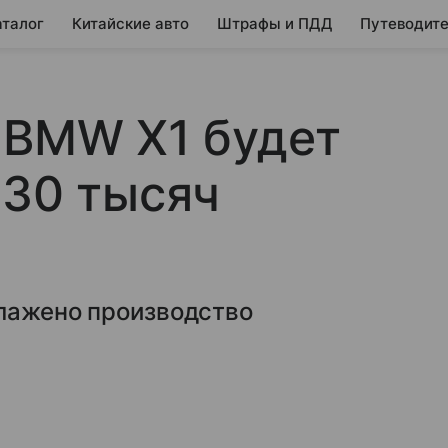
аталог
Китайские авто
Штрафы и ПДД
Путеводите
 BMW X1 будет
630 тысяч
алажено производство