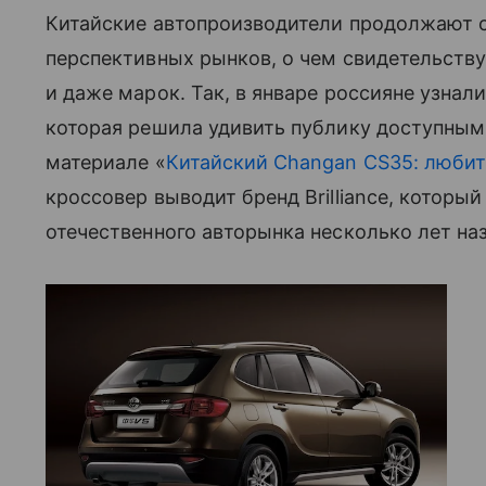
Китайские автопроизводители продолжают 
перспективных рынков, о чем свидетельств
и даже марок. Так, в январе россияне узна
которая решила удивить публику доступны
материале «
Китайский Changan CS35: любит 
кроссовер выводит бренд Brilliance, которы
отечественного авторынка несколько лет наз