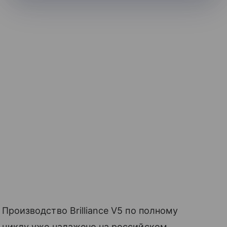
Производство Brilliance V5 по полному
циклу уже налажено на российском