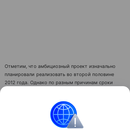
Отметим, что амбициозный проект изначально
планировали реализовать во второй половине
2012 года. Однако по разным причинам сроки
сдвигались, а сама концепция Ё-мобиля постоянно
менялась. О том, на каком этапе сейчас находится
создание первого российского гибрида,
рассказывает материал «
Дела идут. Тест-драйв ё-
мобиля
».