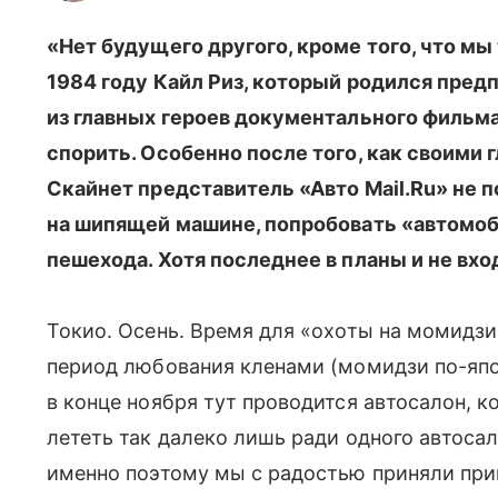
«Нет будущего другого, кроме того, что мы
1984 году
Кайл Риз, который родился пред
из главных героев документального фильма
спорить. Особенно после того, как своими г
Скайнет представитель «Авто
Mail.Ru
» не 
на шипящей машине, попробовать «автомоб
пешехода. Хотя последнее в планы и не вхо
Токио. Осень. Время для «охоты на момидзи
период любования кленами (момидзи по-япо
в конце ноября тут проводится автосалон, 
лететь так далеко лишь ради одного автос
именно поэтому мы с радостью приняли при