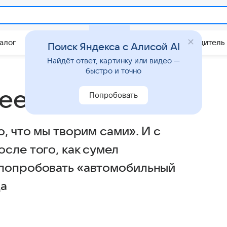
алог
Китайские авто
Штрафы и ПДД
Путеводитель
Поиск Яндекса с Алисой AI
Найдёт ответ, картинку или видео —
быстро и точно
щее
Попробовать
, что мы творим сами». И с
сле того, как сумел
 попробовать «автомобильный
да