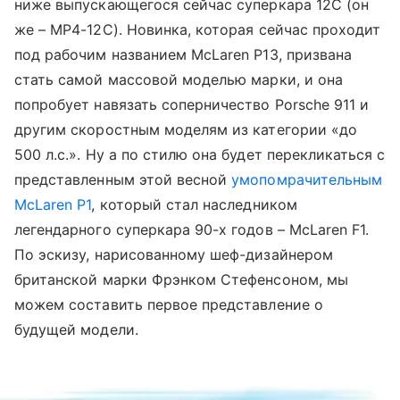
ниже выпускающегося сейчас суперкара 12
C (
он
же –
MP4-12C).
Новинка, которая сейчас проходит
под рабочим названием
McLaren P13,
призвана
стать самой массовой моделью марки, и она
попробует навязать соперничество
Porsche 911
и
другим скоростным моделям из категории «до
500 л.с.». Ну а по стилю она будет перекликаться с
представленным этой весной
умопомрачительным
McLaren P1
,
который стал наследником
легендарного суперкара 90-х годов –
McLaren F1.
По эскизу, нарисованному шеф-дизайнером
британской марки Фрэнком Стефенсоном, мы
можем составить первое представление о
будущей модели.