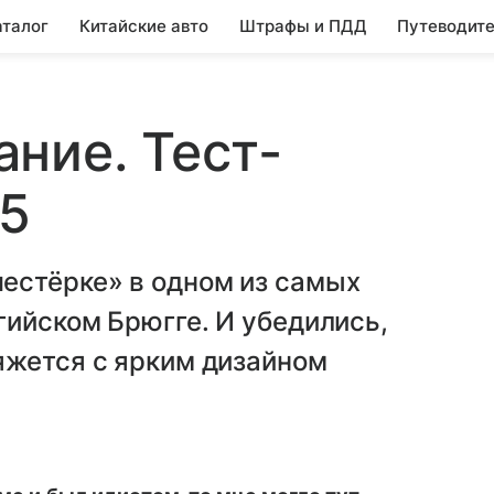
аталог
Китайские авто
Штрафы и ПДД
Путеводите
ние. Тест-
.5
естёрке» в одном из самых
гийском Брюгге. И убедились,
яжется с ярким дизайном