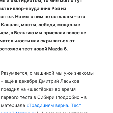
ме и был идиотом, то мне могло тут
орил киллер-неудачник Рэй из
гге». Но мы с ним не согласны – это
. Каналы, мосты, лебеди, мощёные
рочем, в Бельгию мы приехали вовсе не
ечательности или скрываться от
остоялся тест новой Mazda 6.
Разумеется, с машиной мы уже знакомы
– ещё в декабре Дмитрий Ласьков
поездил на «шестёрке» во время
первого теста в Сибири (подробно – в
материале
«Традициям верна. Тест