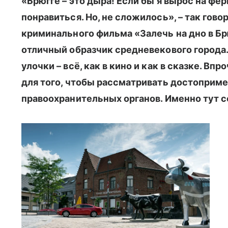
«Брюгге – это дыра! Если бы я вырос на фер
понравиться. Но, не сложилось», – так гов
криминального фильма «Залечь на дно в Брю
отличный образчик средневекового города
улочки – всё, как в кино и как в сказке. Вп
для того, чтобы рассматривать достоприм
правоохранительных органов. Именно тут с