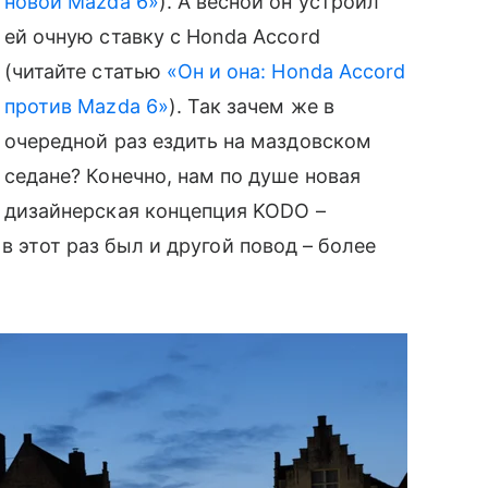
новой Mazda 6»
). А весной он устроил
ей очную ставку с Honda Accord
(читайте статью
«Он и она: Honda Accord
против Mazda 6»
). Так зачем же в
очередной раз ездить на маздовском
седане? Конечно, нам по душе новая
дизайнерская концепция KODO –
в этот раз был и другой повод – более