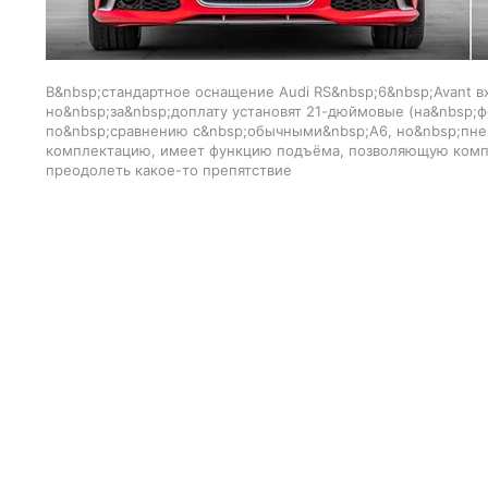
В&nbsp;стандартное оснащение Audi RS&nbsp;6&nbsp;Avant 
но&nbsp;за&nbsp;доплату установят 21-дюймовые (на&nbsp;
по&nbsp;сравнению с&nbsp;обычными&nbsp;A6, но&nbsp;пне
комплектацию, имеет функцию подъёма, позволяющую компен
преодолеть какое-то препятствие