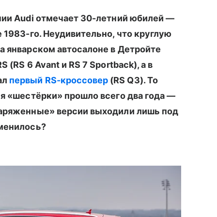
нии Audi отмечает 30-летний юбилей —
 1983-го. Неудивительно, что круглую
а январском автосалоне в Детройте
(RS 6 Avant и RS 7 Sportback), а в
ал
первый RS-кроссовер
(RS Q3). То
ия «шестёрки» прошло всего два года —
заряженные» версии выходили лишь под
зменилось?