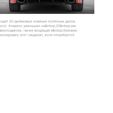
входят 20-дюймовые кованые колёсные диски,
фото). Клиренс уменьшен на&nbsp;20&nbsp;мм
вмоподвеска, также входящая в&nbsp;базовую
сировать этот гандикап, если потребуется