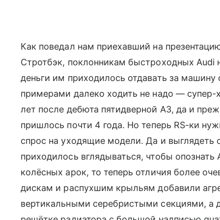
Как поведал нам приехавший на презентацию
Стротбэк, поклонникам быстроходных Audi н
деньги им приходилось отдавать за машину с
примерами далеко ходить не надо — супер-х
лет после дебюта пятидверной A3, да и п
пришлось почти 4 года. Но теперь RS-ки нуж
спрос на уходящие модели. Да и выглядеть 
приходилось вглядываться, чтобы опознать 
колёсных арок, то теперь отличия более о
дискам и распухшим крыльям добавили агр
вертикальными серебристыми секциями, а д
решётке радиатора с большой надписью quat