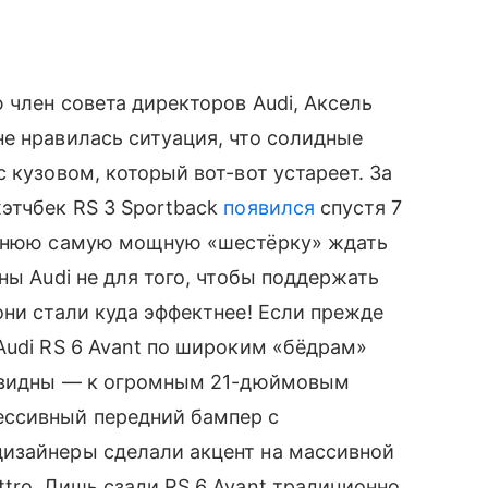
 член совета директоров Audi, Аксель
е нравилась ситуация, что солидные
 кузовом, который вот-вот устареет. За
этчбек RS 3 Sportback
появился
спустя 7
режнюю самую мощную «шестёрку» ждать
ны Audi не для того, чтобы поддержать
они стали куда эффектнее! Если прежде
Audi RS 6 Avant по широким «бёдрам»
чевидны — к огромным 21-дюймовым
ессивный передний бампер с
изайнеры сделали акцент на массивной
tro. Лишь сзади RS 6 Avant традиционно