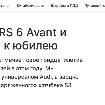
аталог
Китайские авто
Штрафы и ПДД
Путеводите
RS 6 Avant и
и к юбилею
 отмечает своё тридцатилетие
ей в этом году. Мы
универсалом Audi, а заодно
заряженного» хэтчбека S3