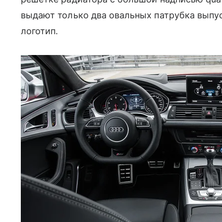
выдают только два овальных патрубка выпу
логотип.