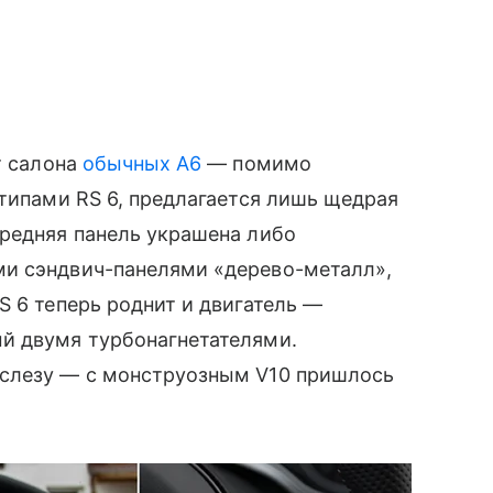
т салона
обычных A6
— помимо
отипами RS 6, предлагается лишь щедрая
ередняя панель украшена либо
ми сэндвич-панелями «дерево-металл»,
S 6 теперь роднит и двигатель —
й двумя турбонагнетателями.
 слезу — с монструозным V10 пришлось