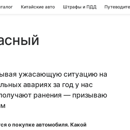
аталог
Китайские авто
Штрафы и ПДД
Путеводите
асный
итывая ужасающую ситуацию на
льных авариях за год у нас
0 получают ранения — призываю
ом
ся о покупке автомобиля. Какой