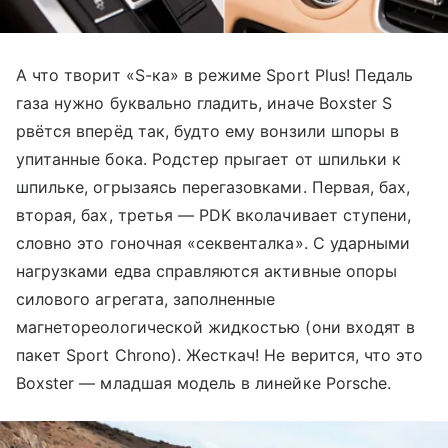
А что творит «S-ка» в режиме Sport Plus! Педаль
газа нужно буквально гладить, иначе Boxster S
рвётся вперёд так, будто ему вонзили шпоры в
упитанные бока. Родстер прыгает от шпильки к
шпильке, огрызаясь перегазовками. Первая, бах,
вторая, бах, третья — PDK вколачивает ступени,
словно это гоночная «секвенталка». С ударными
нагрузками едва справляются активные опоры
силового агрегата, заполненные
магнетореологической жидкостью (они входят в
пакет Sport Chrono). Жесткач! Не верится, что это
Boxster — младшая модель в линейке Porsche.