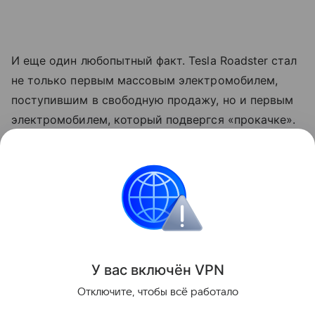
И еще один любопытный факт. Tesla Roadster стал
не только первым массовым электромобилем,
поступившим в свободную продажу, но и первым
электромобилем, который подвергся «прокачке».
Причем эту миссию взялись выполнить такие
корифеи тюнинга, как инженеры культового
ателье Brabus. Так что, несмотря на относительно
недолгую жизнь, Tesla Roadster останется в
памяти как первопроходец во многих областях.
Суперкары
У вас включ
ён
V
P
N
Отключите, чтобы всё работало
Поделиться