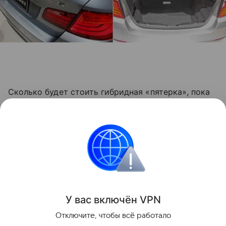
Сколько будет стоить гибридная «пятерка», пока
не сообщается. Но можно предположить, что эта
модель будет дороже полноприводного седана
BMW 535i, который имеет 306 л. с. (2,5 млн руб.),
но дешевле BMW 550i, за который в России просят
3,1 млн руб.
Токио 2011
Токио
У вас включ
ён
V
P
N
Отключите, чтобы всё работало
Поделиться