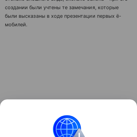
создании были учтены те замечания, которые
были высказаны в ходе презентации первых ё-
мобилей.