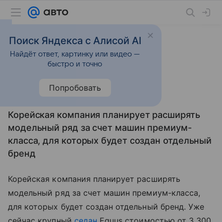
Поиск Яндекса с Алисой AI
Найдёт ответ, картинку или видео —
8 декабря 2010
Новости
быстро и точно
У Hyundai появится
Попробовать
люксовая марка
Корейская компания планирует расширять
модельный ряд за счет машин премиум-
класса, для которых будет создан отдельный
бренд
Корейская компания планирует расширять
модельный ряд за счет машин премиум-класса,
для которых будет создан отдельный бренд. Уже
сейчас крупный
седан
Equus стоимостью от 3 300