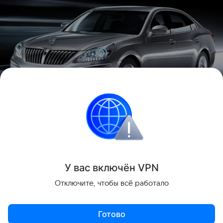
Будущее
У вас включ
ён
V
P
N
Отключите, чтобы всё работало
Поделиться
Готово