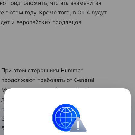
но предположить, что эта знаменитая
 в этом году. Кроме того, в США будут
ждет и европейских продавцов
При этом сторонники Hummer
продолжают требовать от General
Motors сохранения бренда. На 11 апреля
даже намечена акция в поддержку
Hummer, куда приглашено руководство
General Motors и Hummer. Однако есть
большие сомнения, что поклонники