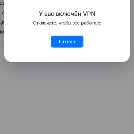
должать инвестировать деньги в эту
в очень сложной финансовой ситуации.
У вас включ
ён
V
P
N
цев составил $4,3 млрд. И это несмотря
Отключите, чтобы всё работало
осле которой, как предполагалось,
Готово