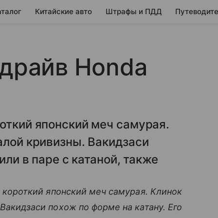
аталог
Китайские авто
Штрафы и ПДД
Путеводите
-драйв Honda
откий японский меч самурая.
алой кривизны. Вакидзаси
или в паре с катаной, также
 короткий японский меч самурая. Клинок
Вакидзаси похож по форме на катану. Его