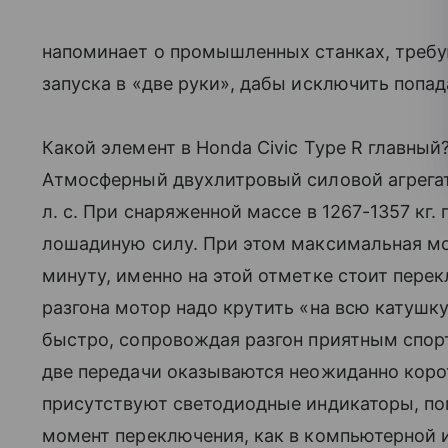
напоминает о промышленных станках, треб
запуска в «две руки», дабы исключить попа
Какой элемент в Honda Civic Type R главный
Атмосферный двухлитровый силовой агрегат
л. с. При снаряженной массе в 1267-1357 кг. 
лошадиную силу. При этом максимальная мо
минуту, именно на этой отметке стоит пере
разгона мотор надо крутить «на всю катушк
быстро, сопровождая разгон приятным спор
две передачи оказываются неожиданно коро
присутствуют светодиодные индикаторы, п
момент переключения, как в компьютерной и