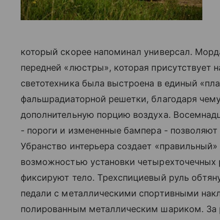
который скорее напоминал универсал. Морд
передней «люстры», которая присутствует н
светотехника была выстроена в единый «пл
фальшрадиаторной решетки, благодаря чему
дополнительную порцию воздуха. Восемнадц
- пороги и измененные бампера - позволяют 
Убранство интерьера создает «правильный»
возможностью установки четырехточечных р
фиксируют тело. Трехспициевый руль обтян
педали с металлическими спортивными накл
полированным металлическим шариком. За р