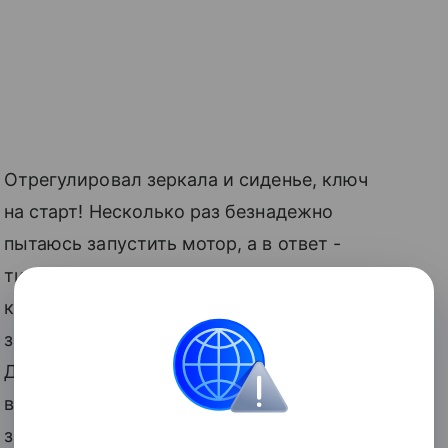
Отрегулировал зеркала и сиденье, ключ
на старт! Несколько раз безнадежно
пытаюсь запустить мотор, а в ответ -
тишина. Неужели хваленое японское
качество подвело? Пока размышлял,
замечаю слева яркую кнопку «start».
Для того чтоб запустить
стартер
,
вначале надо повернуть ключ в
зажигании, а потом нажать на кнопку.