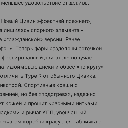
меньшее удовольствие от драйва.
Новый Цивик эффектней прежнего,
а лишилась спорного элемента -
а «гражданской» версии. Ранее
афон». Теперь фары разделены сеточкой
 форсированный двигатель получает
атидюймовые диски и обвес «по кругу»
отличить Type R от обычного Цивика.
 настрой. Спортивные ковши с
емней, но без «подогрева», надежно
ут кожей и прошит красными нитками,
адками и рычаг КПП, увенчанный
ычагом коробки красуется табличка с