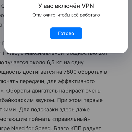
У вас включ
ён
V
P
N
Сомнительная практичность, которая
ующих из соображения безопасности
Отключите, чтобы всё работало
дание конечностей в движущиеся части.
Готово
? Правильный ответ – двигатель.
 i-vtec, с максимальной мощностью 201
получается около 6,5 кг. на одну
щность достигается на 7800 оборотах в
ключать передачи, для эффективного
у». Обороты двигатель набирает очень
тбайковским звуком. При этом первые
ткими. Для подсказки здесь даже
омогающие поймать «правильный»
гре Need for Speed. Благо КПП радует