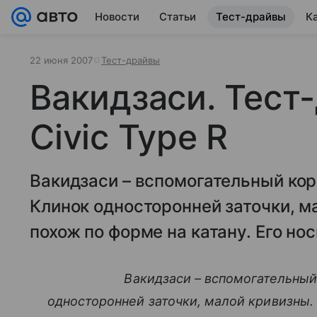
Новости
Статьи
Тест-драйвы
К
22 июня 2007
Тест-драйвы
Вакидзаси. Тест
Civic Type R
Вакидзаси – вспомогательный кор
Клинок односторонней заточки, м
похож по форме на катану. Его нос
Вакидзаси – вспомогательный
односторонней заточки, малой кривизны. 