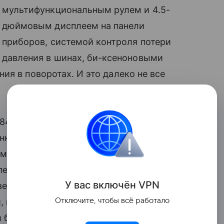
мультифункциональным рулем и 4.5-
дюймовым дисплеем на панели
приборов, системой контроля потери
давления в шинах, би-ксеноновыми
ия в поворотах. И это далеко не все
184-сильный двигатель, объемом 1.8
онный автомобиль, пятиступенчатая АКПП
ме работа автомата становится острее,
переключиться на повышенную передачу,
У вас включ
ён
V
P
N
твенником характеристики двигателя
Отключите, чтобы всё работало
, возрос
крутящий момент
,
 большем диапазоне оборотов. Так как