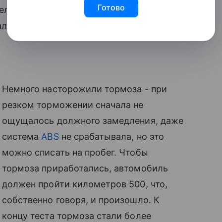
Готово
ел лишь 200 км, то не было смысла
ливать на ведущие колеса всю силу
Немного насторожили тормоза - при
резком торможении сначала не
ощущалось должного замедления, даже
система
ABS
не срабатывала, но это
можно списать на пробег. Чтобы
тормоза приработались, автомобиль
должен пройти километров 500, что,
собственно говоря, и произошло. К
концу теста тормоза стали более