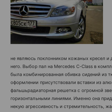
не являюсь поклонником кожаных кресел и д
него. Выбор пал на Mercedes С-Class в компл
была комбинированная обивка сидений из тк
оформлении присутствовали вставки из алю
фальшьрадиаторная решетка с огромной зв
горизонтальными линиями. Именно она при
некую агрессивность и стремительность, жал