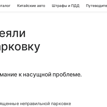
аталог
Китайские авто
Штрафы и ПДД
Путеводите
еяли
арковку
мание к насущной проблеме.
вященные неправильной парковке