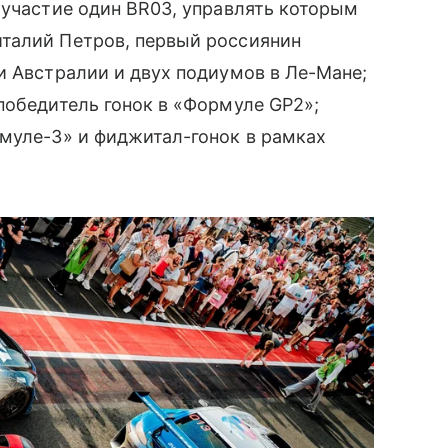
 участие один BR03, управлять которым
талий Петров, первый россиянин
и Австралии и двух подиумов в Ле-Мане;
победитель гонок в «Формуле GP2»;
муле-3» и фиджитал-гонок в рамках
.