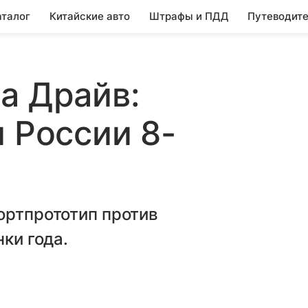
аталог
Китайские авто
Штрафы и ПДД
Путеводите
а Драйв:
и России 8-
ортпрототип против
нки года.