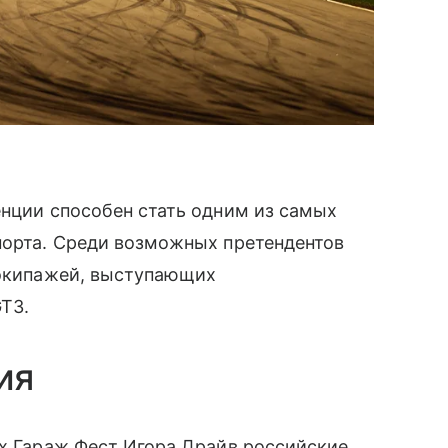
енции способен стать одним из самых
порта. Среди возможных претендентов
 экипажей, выступающих
GT3.
ия
ах Гараж Фест Игора Драйв российские