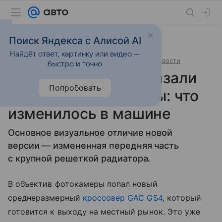
Поиск Яндекса с Алисой AI
Найдёт ответ, картинку или видео —
8 июля 2026
источник:
Российская газета
Новости
быстро и точно
Новый GAC GS4 показали
Попробовать
на фото до премьеры: что
изменилось в машине
Основное визуальное отличие новой
версии — измененная передняя часть
с крупной решеткой радиатора.
В объектив фотокамеры попал новый
среднеразмерный
кроссовер
GAC GS4
, который
готовится к выходу на местный рынок. Это уже