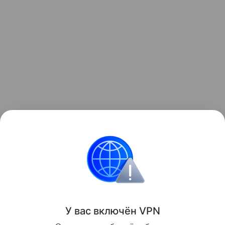
Полина Болондь
Российские
У вас включ
ён
V
P
N
Поделиться