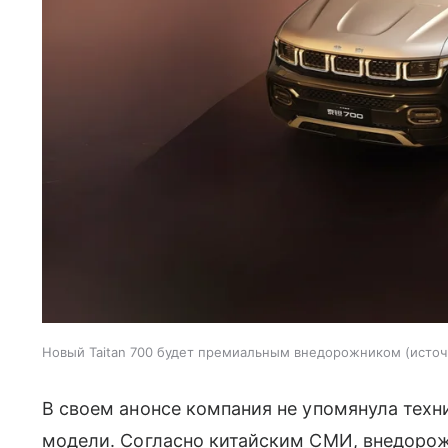
Новый Taitan 700 будет премиальным внедорожником
источ
В своем анонсе компания не упомянула техн
модели. Согласно китайским СМИ, внедорож