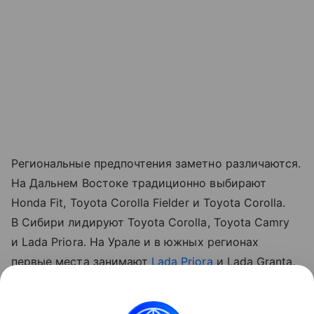
Региональные предпочтения заметно различаются.
На Дальнем Востоке традиционно выбирают
Honda Fit, Toyota Corolla Fielder и Toyota Corolla.
В Сибири лидируют Toyota Corolla, Toyota Camry
и Lada Priora. На Урале и в южных регионах
первые места занимают
Lada Priora
и Lada Granta,
при этом на Урале третья строчка у Lada 2114
Самара, а на юге — у классической ВАЗ-2107.