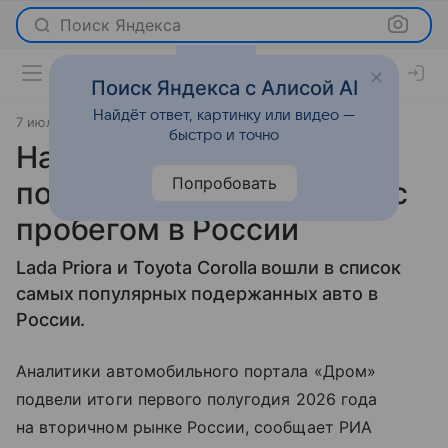
Поиск Яндекса
Поиск Яндекса с Алисой AI
Найдёт ответ, картинку или видео —
7 июля 2026
источник:
Газета.Ru - новости
Новости
быстро и точно
Названы самые
Попробовать
популярные автомобили с
пробегом в России
Lada Priora и Toyota Corolla вошли в список
самых популярных подержанных авто в
России.
Аналитики автомобильного портала «Дром»
подвели итоги первого полугодия 2026 года
на вторичном рынке России, сообщает РИА