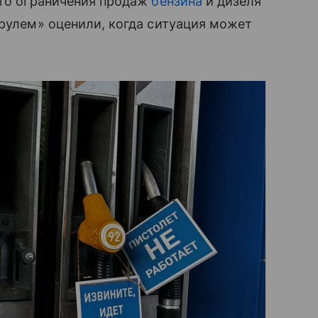
его ограничения продаж
бензина
и дизеля
 рулем» оценили, когда ситуация может