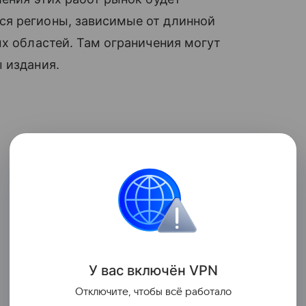
ся регионы, зависимые от длинной
ых областей. Там ограничения могут
 издания.
У вас включ
ён
V
P
N
Отключите, чтобы всё работало