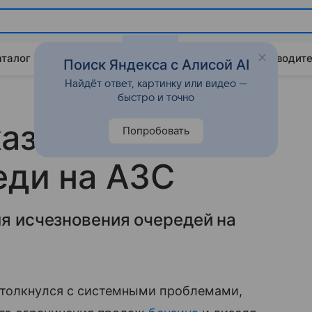
аталог
Китайские авто
Штрафы и ПДД
Путеводите
Поиск Яндекса с Алисой AI
Найдёт ответ, картинку или видео —
быстро и точно
азали, когда
Попробовать
еди на АЗС
ля исчезновения очередей на
столкнулся с системными проблемами,