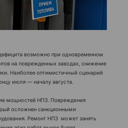
 дефицита возможно при одновременном
нтов на поврежденных заводах, снижение
ики. Наиболее оптимистичный сценарий
онцу июля — началу августа.
ие мощностей НПЗ. Повреждения
торый осложнен санкционными
рудования. Ремонт НПЗ может занять
шения этих работ рынок будет