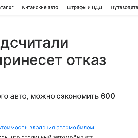
аталог
Китайские авто
Штрафы и ПДД
Путеводите
одсчитали
принесет отказ
ого авто, можно сэкономить 600
стоимость владения автомобилем
ось, что столичный автомобилист