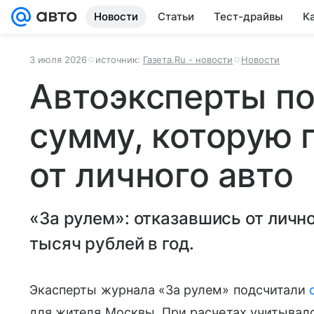
Новости
Статьи
Тест-драйвы
К
3 июля 2026
источник:
Газета.Ru - новости
Новости
Автоэксперты п
сумму, которую 
от личного авто
«За рулем»: отказавшись от личн
тысяч рублей в год.
Экасперты журнала «За рулем» подсчитали
для жителя Москвы. При расчетах учитывал