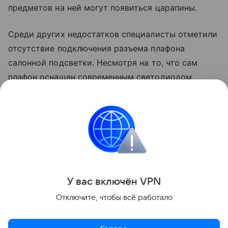
предметов на ней могут появиться царапины.
Среди других недостатков специалисты отметили
отсутствие подключения разъема плафона
салонной подсветки. Несмотря на то, что сам
плафон оснащен современным светодиодом,
отсутствие подключения вызывает определенные
неудобства.
Михаил Сизов
Российские
Автомобильные новости
У вас включ
ён
V
P
N
Поделиться
Отключите, чтобы всё работало