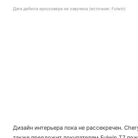
Дата дебюта кроссовера не озвучена
источник:
Fulwin
Дизайн интерьера пока не рассекречен. Cher
также предложит покупателям Fulwin T7 пож