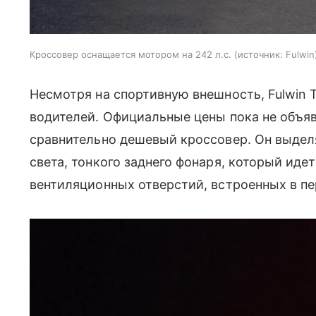
Кроссовер оснащается мотором на 242 л.с.
источник:
Fulwin
Несмотря на спортивную внешность, Fulwin 
водителей. Официальные цены пока не объявл
сравнительно дешевый кроссовер. Он выделя
света, тонкого заднего фонаря, который иде
вентиляционных отверстий, встроенных в п