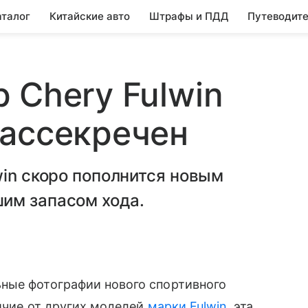
аталог
Китайские авто
Штрафы и ПДД
Путеводите
 Chery Fulwin
рассекречен
win скоро пополнится новым
им запасом хода.
ные фотографии нового спортивного
личие от других моделей
марки Fulwin
, эта