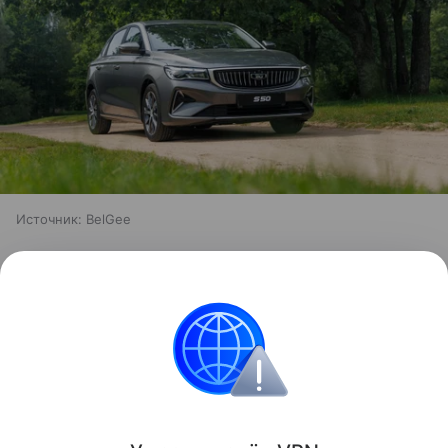
Источник:
BelGee
Седан
предлагается у нас со 122-сильным
атмосферным мотором 1.5 в тандеме с 5-
ступенчатой механикой или классическим 6-
ступенчатым «автоматом». Цены на белорусский
седан в России стартуют с 1 699 990 рублей.
Иномарки
Автомобильные новости