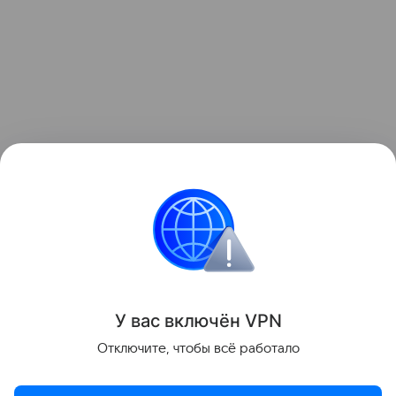
Напомним, что система оплаты по биометрии
также работает на всех станциях метро в Москве,
МЦК, терминалах «Аэроэкспресса»
и на регулярных речных маршрутах.
Общественный транспорт
Деньги
Транспорт
У вас включ
ён
V
P
N
Отключите, чтобы всё работало
Поделиться