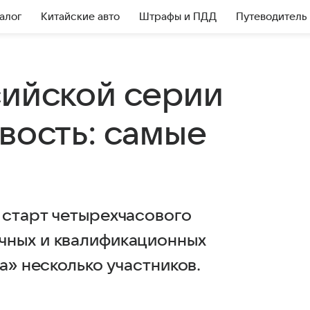
алог
Китайские авто
Штрафы и ПДД
Путеводитель
сийской серии
вость: самые
 старт четырехчасового
чных и квалификационных
а» несколько участников.