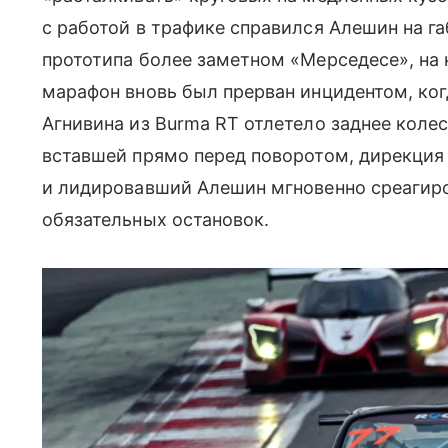
с работой в трафике справился Алешин на га
прототипа более заметном «Мерседесе», на 
марафон вновь был прерван инцидентом, ко
Агнивина из Burma RT отлетело заднее коле
вставшей прямо перед поворотом, дирекция
и лидировавший Алешин мгновенно среагиро
обязательных остановок.