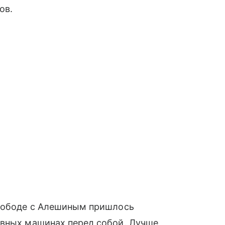
ов.
 Лободе с Алешиным пришлось
овных машинах перед собой. Лучше