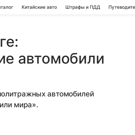
аталог
Китайские авто
Штрафы и ПДД
Путеводите
ге:
ие автомобили
лолитражных автомобилей
или мира».