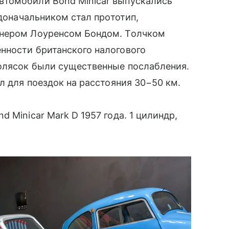
втомобили Bond Minicar выпускались
одоначальником стал прототип,
енером Лоуренсом Бондом. Толчком
нности британского налогового
олясок были существенные послабления.
л для поездок на расстояния 30−50 км.
 Minicar Mark D 1957 года. 1 цилиндр,