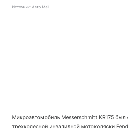
Источник:
Авто Mail
Микроавтомобиль Messerschmitt KR175 был с
трехколесной инвалидной мотоколяски Fend F