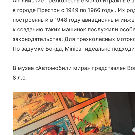
Английские трехколесные малолитражные а
в городе Престон с 1949 по 1966 годы. Их р
построенный в 1948 году авиационным инж
к созданию таких машинок послужили особе
законодательства. Для трехколесных моток
По задумке Бонда, Minicar идеально подходи
В музее «Автомобили мира» представлен Bond
8 л.с.