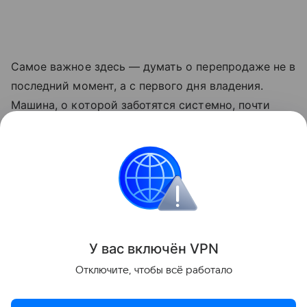
Самое важное здесь — думать о перепродаже не в
последний момент, а с первого дня владения.
Машина, о которой заботятся системно, почти
всегда теряет в цене медленнее. И это тот редкий
случай, когда дисциплина действительно бережет
деньги.
Подержанные
Как правильно
У вас включ
ён
V
P
N
Отключите, чтобы всё работало
Поделиться