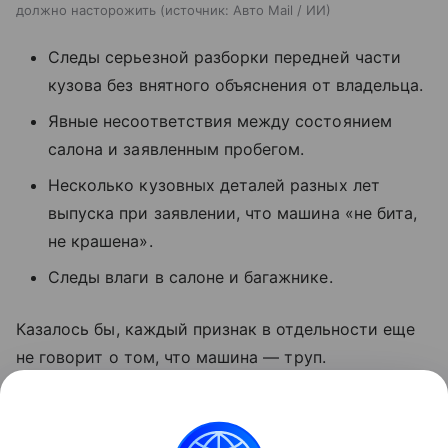
должно насторожить
источник:
Авто Mail / ИИ
Следы серьезной разборки передней части
кузова без внятного объяснения от владельца.
Явные несоответствия между состоянием
салона и заявленным пробегом.
Несколько кузовных деталей разных лет
выпуска при заявлении, что машина «не бита,
не крашена».
Следы влаги в салоне и багажнике.
Казалось бы, каждый признак в отдельности еще
не говорит о том, что машина — труп.
Но он показывает, что продавец рассказывает вам
про объект продажи далеко не все. А это уже
очень большой и дорогой риск, который никакая,