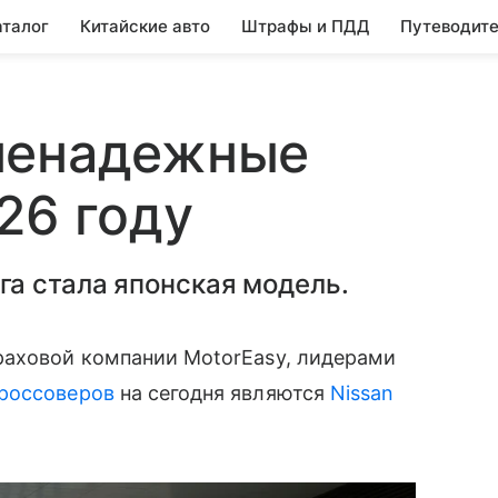
аталог
Китайские авто
Штрафы и ПДД
Путеводите
ненадежные
26 году
а стала японская модель.
раховой компании MotorEasy, лидерами
россоверов
на сегодня являются
Nissan