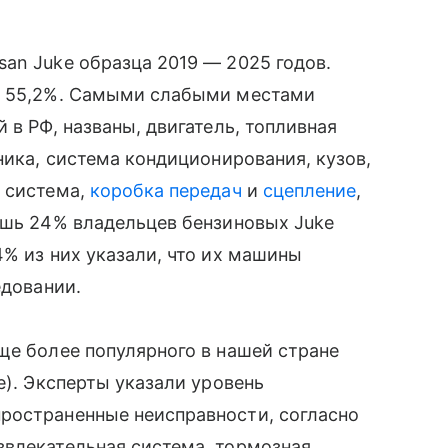
an Juke образца 2019 — 2025 годов.
 в 55,2%. Самыми слабыми местами
 в РФ, названы, двигатель, топливная
ника, система кондиционирования, кузов,
я система,
коробка передач
и
сцепление
,
ишь 24% владельцев бензиновых Juke
4% из них указали, что их машины
едовании.
ще более популярного в нашей стране
е). Эксперты указали уровень
ространенные неисправности, согласно
звлекательная система, тормозная