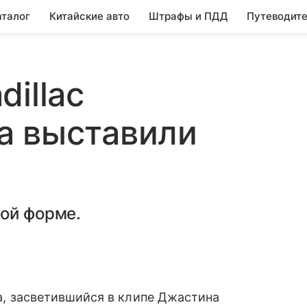
аталог
Китайские авто
Штрафы и ПДД
Путеводите
illac
а выставили
ной форме.
да, засветившийся в клипе Джастина