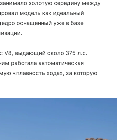
е занимало золотую середину между
нировал модель как идеальный
щедро оснащенный уже в базе
изации.
: V8, выдающий около 375 л.с.
с ним работала автоматическая
амую «плавность хода», за которую