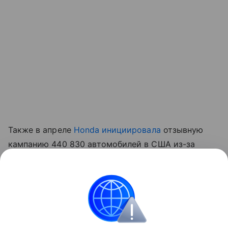
Также в апреле
Honda инициировала
отзывную
кампанию 440 830 автомобилей в США из-за
некорректного срабатывания подушек
безопасности. В NHTSA уточнили, что из-за
ошибки ПО подушки безопасности в
минивэнах
Odyssey могли срабатывать спонтанно.