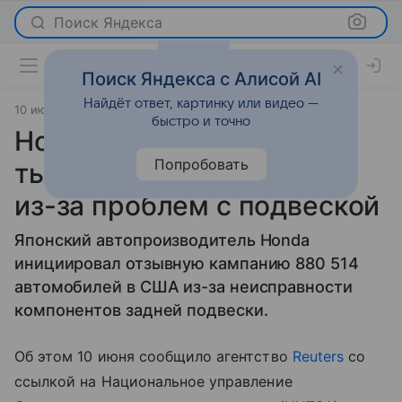
Поиск Яндекса
Поиск Яндекса с Алисой AI
Найдёт ответ, картинку или видео —
10 июня 2026
источник:
Известия - Общий
Новости
быстро и точно
Honda отзовет более 880
Попробовать
тыс. автомобилей в США
из-за проблем с подвеской
Японский автопроизводитель Honda
инициировал отзывную кампанию 880 514
автомобилей в США из-за неисправности
компонентов задней подвески.
Об этом 10 июня сообщило агентство
Reuters
со
ссылкой на Национальное управление