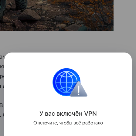
ламента сенаторами Андреем Кутеповым
и проголосовали за поправки сразу
тронут два федеральных закона:
и дорожного движения».
. В неё попадают внедорожники весом
У вас включ
ён
V
P
N
. Сюда как раз и входят популярные
Отключите, чтобы всё работало