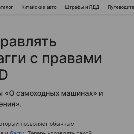
аталог
Китайские авто
Штрафы и ПДД
Путеводите
правлять
агги с правами
 D
ны «О самоходных машинах» и
ения».
который позволяет обычным
ов и
багги
. Теперь управлять такой