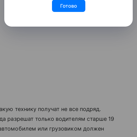
Готово
акую технику получат не все подряд.
да разрешат только водителям старше 19
 автомобилем или грузовиком должен