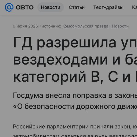
Новости
Статьи
Тест-драйвы
К
9 июня 2026
источник:
Комсомольская правда
Новости
ГД разрешила у
вездеходами и б
категорий B, C и
Госдума внесла поправка в зако
«О безопасности дорожного движ
Российские парламентарии приняли закон, 
автомобилистам садиться за руль вездеход