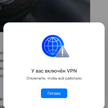
оспоминания о классических машинах
нической коробкой передач. Если
жать сцепление, автомобиль снизит
У вас включ
ён
V
P
N
этой системы появился в Lexus UX300e
Отключите, чтобы всё работало
Готово
т, что Toyota продолжает развивать эту
аммное обеспечение будет рассчитывать