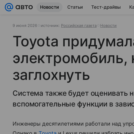
Новости
Статьи
Тест-драйвы
К
9 июня 2026
источник:
Российская газета
Новости
Toyota придумал
электромобиль,
заглохнуть
Система также будет оценивать н
вспомогательные функции в завис
Инженеры десятилетиями работали над упр
Однако в
Toyota
и Lexus решили избрать ино