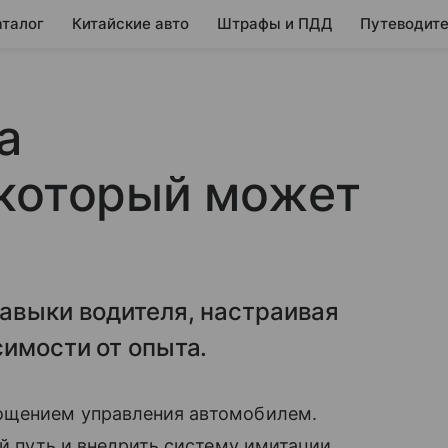
аталог
Китайские авто
Штрафы и ПДД
Путеводите
а
 который может
авыки водителя, настраивая
имости от опыта.
ощением управления автомобилем.
й путь и внедрить систему имитации