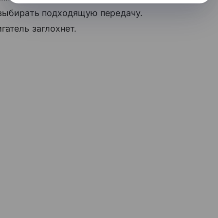
 выбирать подходящую передачу.
гатель заглохнет.