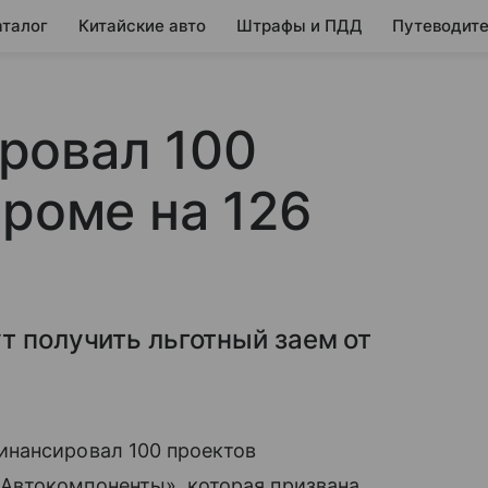
аталог
Китайские авто
Штрафы и ПДД
Путеводите
ровал 100
проме на 126
т получить льготный заем от
инансировал 100 проектов
Автокомпоненты», которая призвана