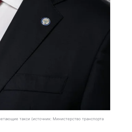
 летающие такси
источник:
Министерство транспорта