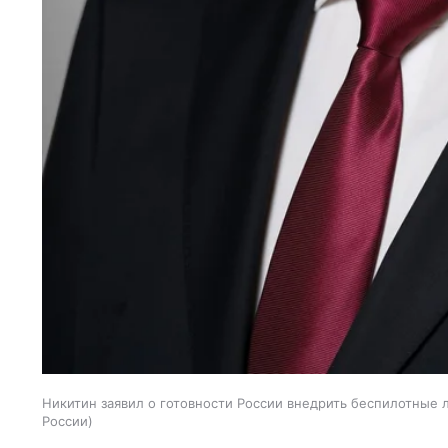
Никитин заявил о готовности России внедрить беспилотные
России