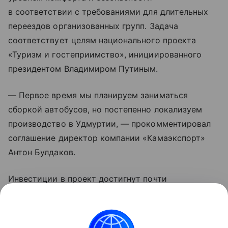
в соответствии с требованиями для длительных
переездов организованных групп. Задача
соответствует целям национального проекта
«Туризм и гостеприимство», инициированного
президентом Владимиром Путиным.
— Первое время мы планируем заниматься
сборкой автобусов, но постепенно локализуем
производство в Удмуртии, — прокомментировал
соглашение директор компании «Камаэкспорт»
Антон Булдаков.
Инвестиции в проект достигнут почти
полумиллиарда рублей. На новом предприятии
смогут работать более ста жителей республики.
В перспективе здесь наладят выпуск и другой