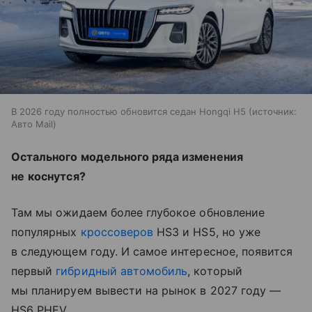
В 2026 году полностью обновится седан Hongqi H5
источник:
Авто Mail
Остального модельного ряда изменения
не
коснутся?
Там мы
ожидаем более глубокое обновление
популярных
кроссоверов
HS3 и
HS5, но
уже
в
следующем году. И
самое интересное, появится
первый
гибридный автомобиль
, который
мы
планируем вывести на
рынок в
2027 году
—
HS6
PHEV.