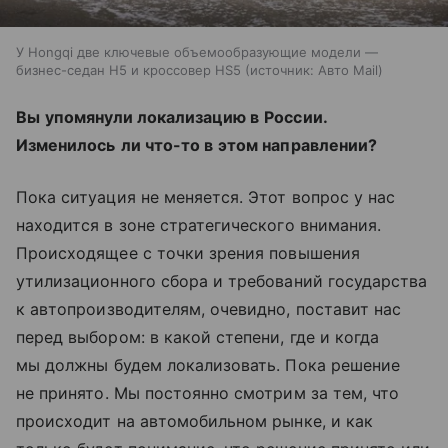
У Hongqi две ключевые объемообразующие модели —
бизнес-седан H5 и кроссовер HS5
источник:
Авто Mail
Вы
упомянули локализацию в
России.
Изменилось
ли что-то в
этом направлении?
Пока ситуация не
меняется. Этот вопрос у
нас
находится в
зоне стратегического внимания.
Происходящее с
точки зрения повышения
утилизационного сбора и
требований государства
к
автопроизводителям, очевидно, поставит нас
перед выбором: в
какой степени, где и
когда
мы
должны будем локализовать. Пока решение
не
принято. Мы
постоянно смотрим за
тем, что
происходит на
автомобильном рынке, и
как