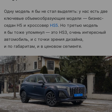
Одну модель я
бы не
стал выделять: у
нас есть две
ключевые объемообразующие модели
— бизнес-
седан H5
и
кроссовер
HS5
. Но
третью модель
я
бы тоже упомянул
— это HS3, очень интересный
автомобиль, и
с
точки зрения дизайна,
и
по
габаритам, и
в
ценовом сегменте.