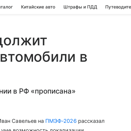
аталог
Китайские авто
Штрафы и ПДД
Путеводите
должит
автомобили в
нии в РФ «прописана»
Иван Савельев на
ПМЭФ-2026
рассказал
в уме возможность локализации