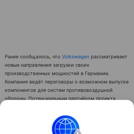
Ранее сообщалось, что
Volkswagen
рассматривает
новые направления загрузки своих
производственных мощностей в Германии.
Компания ведёт переговоры о возможном выпуске
компонентов для систем противовоздушной
обороны. Потенциальным партнёром проекта
называется израильская компания Rafael Advanced
Defence Systems.
Милена Скрипальщикова