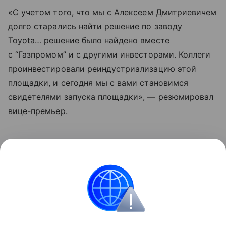
«С учетом того, что мы с Алексеем Дмитриевичем
долго старались найти решение по заводу
Toyota… решение было найдено вместе
с “Газпромом” и с другими инвесторами. Коллеги
проинвестировали реиндустриализацию этой
площадки, и сегодня мы с вами становимся
свидетелями запуска площадки», — резюмировал
вице-премьер.
Таким образом, простаивавшие мощности
иностранного автогиганта в пригороде
Санкт-
Петербурга
получили вторую жизнь, а российский
рынок VIP-седанов — нового игрока.