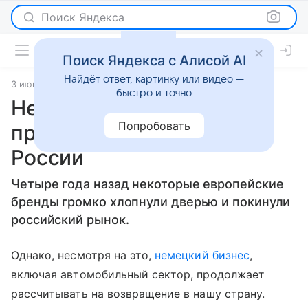
Поиск Яндекса
Поиск Яндекса с Алисой AI
Найдёт ответ, картинку или видео —
3 июня 2026
источник:
Российская газета
Новости
быстро и точно
Немецкие автокомпании
Попробовать
продолжают работать в
России
Четыре года назад некоторые европейские
бренды громко хлопнули дверью и покинули
российский рынок.
Однако, несмотря на это,
немецкий бизнес
,
включая автомобильный сектор, продолжает
рассчитывать на возвращение в нашу страну.