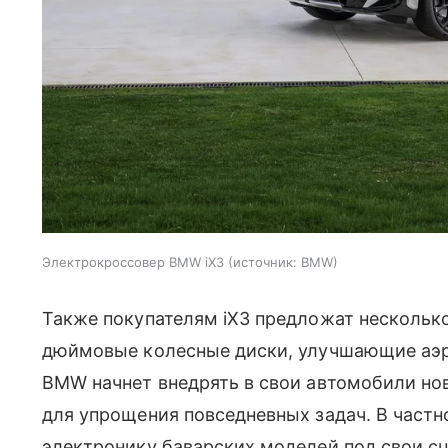
Электрокроссовер BMW iX3
источник:
BMW
Также покупателям iX3 предложат несколько
дюймовые колесные диски, улучшающие аэро
BMW начнет внедрять в свои автомобили но
для упрощения повседневных задач. В частн
электронику баварских моделей под свои с