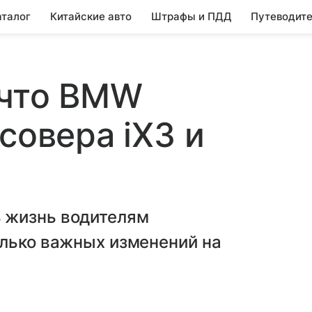
аталог
Китайские авто
Штрафы и ПДД
Путеводите
 что BMW
совера iX3 и
 жизнь водителям
олько важных изменений на